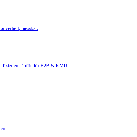
nvertiert, messbar.
alifizierten Traffic für B2B & KMU.
den.