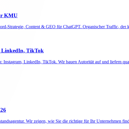
für KMU
d-Strategie, Content & GEO für ChatGPT. Organischer Traffic, der ko
 LinkedIn, TikTok
 Instagram, LinkedIn, TikTok. Wir bauen Autorität auf und liefern qu
026
andsagentur. Wir zeigen, wie Sie die richtige für Ihr Unternehmen fin