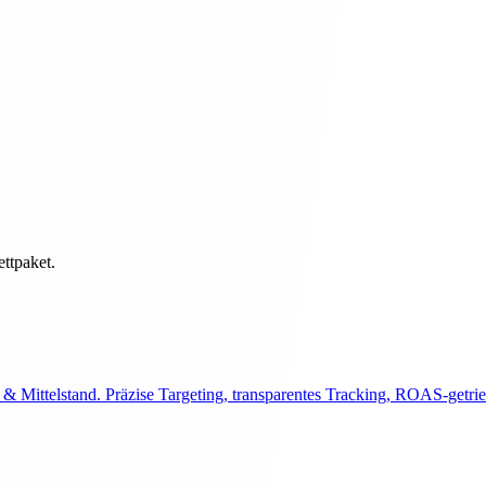
ettpaket.
ttelstand. Präzise Targeting, transparentes Tracking, ROAS-getrie