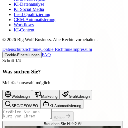
KI-Datenanalyse
KI-Social-Media
Lead-Qualifizierung
CRM-Automatisierung
Workflows
KI-Content
©
2026
Big Wolf Business.
Alle Rechte vorbehalten.
Datenschutzrichtlinie
Cookie-Richtlinie
Impressum
FAQ
Cookie-Einstellungen
Schritt
1
/4
Was suchen Sie?
Mehrfachauswahl möglich
Webdesign
Marketing
Grafikdesign
SEO/GEO/AEO
KI-Automatisierung
Weiter
Brauchen Sie Hilfe? 👋