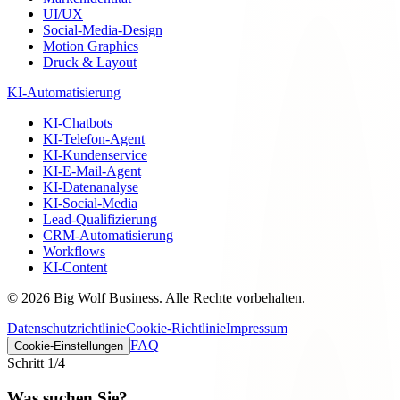
UI/UX
Social-Media-Design
Motion Graphics
Druck & Layout
KI-Automatisierung
KI-Chatbots
KI-Telefon-Agent
KI-Kundenservice
KI-E-Mail-Agent
KI-Datenanalyse
KI-Social-Media
Lead-Qualifizierung
CRM-Automatisierung
Workflows
KI-Content
©
2026
Big Wolf Business.
Alle Rechte vorbehalten.
Datenschutzrichtlinie
Cookie-Richtlinie
Impressum
FAQ
Cookie-Einstellungen
Schritt
1
/4
Was suchen Sie?