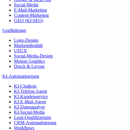
Social-Media
E-Mail-Marketing
Content-Marketing
GEO (KI-SEO)
Grafikdesign
Logo-Design
Markenidentität
UI/UX
Social-Media-Design
Motion Graphics
Druck & Layout
KI-Automatisierung
KI-Chatbots
KI-Telefon-Agent
KI-Kundenservice
KI-E-Mail-Agent
KI-Datenanalyse
KI-Social-Media
Lead-Qualifizierung
CRM-Automatisierung
Workflows