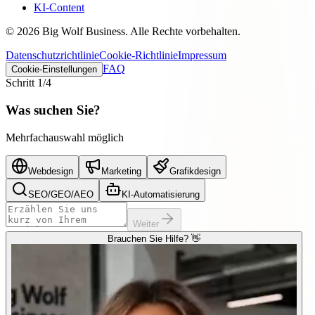
KI-Content
©
2026
Big Wolf Business.
Alle Rechte vorbehalten.
Datenschutzrichtlinie
Cookie-Richtlinie
Impressum
FAQ
Cookie-Einstellungen
Schritt
1
/4
Was suchen Sie?
Mehrfachauswahl möglich
Webdesign
Marketing
Grafikdesign
SEO/GEO/AEO
KI-Automatisierung
Weiter
Brauchen Sie Hilfe? 👋