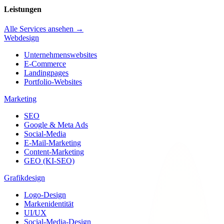
Leistungen
Alle Services ansehen →
Webdesign
Unternehmenswebsites
E-Commerce
Landingpages
Portfolio-Websites
Marketing
SEO
Google & Meta Ads
Social-Media
E-Mail-Marketing
Content-Marketing
GEO (KI-SEO)
Grafikdesign
Logo-Design
Markenidentität
UI/UX
Social-Media-Design