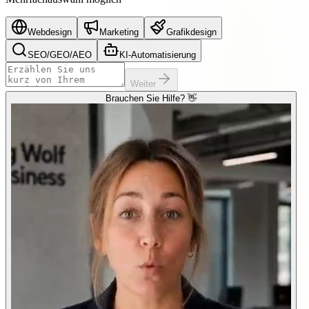
Webdesign
Marketing
Grafikdesign
SEO/GEO/AEO
KI-Automatisierung
Weiter
Brauchen Sie Hilfe? 👋