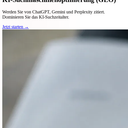
Werden Sie von ChatGPT, Gemini und Perplexity zitiert.
Dominieren Sie das KI-Suchzeitalter.
Jetzt starten →