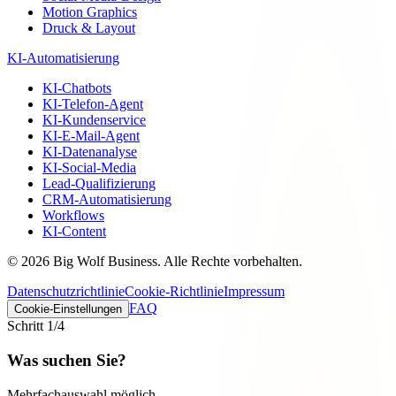
Motion Graphics
Druck & Layout
KI-Automatisierung
KI-Chatbots
KI-Telefon-Agent
KI-Kundenservice
KI-E-Mail-Agent
KI-Datenanalyse
KI-Social-Media
Lead-Qualifizierung
CRM-Automatisierung
Workflows
KI-Content
©
2026
Big Wolf Business.
Alle Rechte vorbehalten.
Datenschutzrichtlinie
Cookie-Richtlinie
Impressum
FAQ
Cookie-Einstellungen
Schritt
1
/4
Was suchen Sie?
Mehrfachauswahl möglich