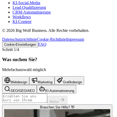
KI-Social-Media
Lead-Qualifizierung
CRM-Automatisierung
Workflows
KI-Content
©
2026
Big Wolf Business.
Alle Rechte vorbehalten.
Datenschutzrichtlinie
Cookie-Richtlinie
Impressum
FAQ
Cookie-Einstellungen
Schritt
1
/4
Was suchen Sie?
Mehrfachauswahl möglich
Webdesign
Marketing
Grafikdesign
SEO/GEO/AEO
KI-Automatisierung
Weiter
Brauchen Sie Hilfe? 👋