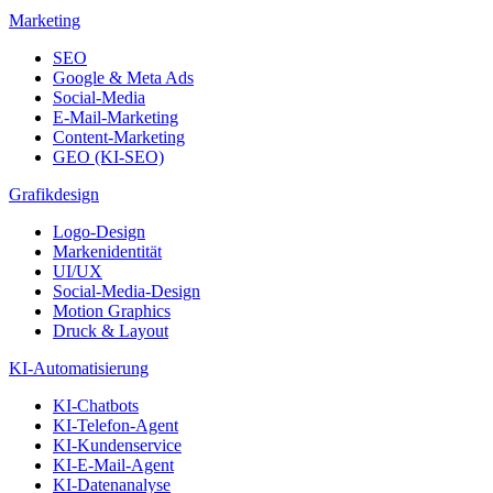
Marketing
SEO
Google & Meta Ads
Social-Media
E-Mail-Marketing
Content-Marketing
GEO (KI-SEO)
Grafikdesign
Logo-Design
Markenidentität
UI/UX
Social-Media-Design
Motion Graphics
Druck & Layout
KI-Automatisierung
KI-Chatbots
KI-Telefon-Agent
KI-Kundenservice
KI-E-Mail-Agent
KI-Datenanalyse