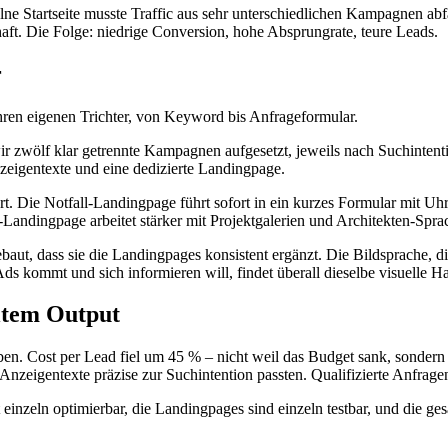
lne Startseite musste Traffic aus sehr unterschiedlichen Kampagnen abf
chaft. Die Folge: niedrige Conversion, hohe Absprungrate, teure Leads.
r
en eigenen Trichter, von Keyword bis Anfrageformular.
 zwölf klar getrennte Kampagnen aufgesetzt, jeweils nach Suchintentio
zeigentexte und eine dedizierte Landingpage.
ert. Die Notfall-Landingpage führt sofort in ein kurzes Formular mit 
-Landingpage arbeitet stärker mit Projektgalerien und Architekten-Spra
aut, dass sie die Landingpages konsistent ergänzt. Die Bildsprache, 
s kommt und sich informieren will, findet überall dieselbe visuelle Ha
ltem Output
n. Cost per Lead fiel um 45 % – nicht weil das Budget sank, sondern 
 Anzeigentexte präzise zur Suchintention passten. Qualifizierte Anfrage
t einzeln optimierbar, die Landingpages sind einzeln testbar, und die g