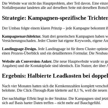
Die Website war nicht das Hauptproblem, aber Teil davon. Eine einze
Notfallreparatur landeten alle auf derselben Seite mit derselben Bots
Strategie: Kampagnen-spezifische Trichte
Der Umbau folgte einem klaren Prinzip – jede Kampagne bekommt ihr
Kampagnenarchitektur.
Statt drei generischen Kampagnen haben wir
Versicherungsschaden. Jeder Cluster hat eigene Keywords, eigene An
Landingpage-Design.
Jede Landingpage ist für ihren Cluster optimi
einen Prozess-Überblick und ein detaillierteres Formular. Die Neubau
Website als Conversion-Anker.
Die neue Hauptwebsite wurde so geb
Angaben) und die Kontaktpfade sind identisch. Ein Nutzer, der über Ad
Ergebnis: Halbierte Leadkosten bei doppe
Nach vier Monaten hatten sich die Kernkennzahlen komplett verschobe
belohnte. Die Click-Through-Rate kletterte auf 8,1 %, weil die neuen
Der nachhaltige Effekt liegt in der Struktur. Die Kampagnen sind jetz
sich auf Basis harter Daten treffen – nicht mehr auf Bauchgefühl.