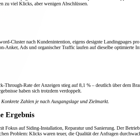
en zu viel Klicks, aber wenigen Abschlüssen.
yword-Cluster nach Kundenintention, eigens designte Landingpages pr
n-Anker, Ads und organischer Traffic laufen auf dieselbe optimierte Inf
k-Through-Rate der Anzeigen stieg auf 8,1 % – deutlich über dem Bran
rgebnisse haben sich trotzdem verdoppelt.
. Konkrete Zahlen je nach Ausgangslage und Zielmarkt.
e Ergebnis
 mit Fokus auf Siding-Installation, Reparatur und Sanierung. Der Betrie
eichen Problem: Klicks waren teuer, die Qualität der Anfragen durchwa