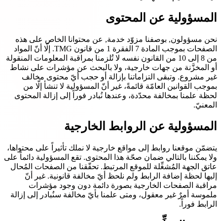
المسؤولية عن المحتوى
نحن مسؤولون, بوصفنا مزوّد خدمة, عن محتوانا الخاص على هذه
الصفحات بموجب المادة 7 الفقرة 1 من قانون TMG. إلّا أنّ المواد
من 8 إلى 10 من القانون نفسه لا تُلزمنا بمراقبة المعلومات المنقولة
أو المخزَّنة من جهات خارجية، ولا بالبحث عن مؤشرات على نشاط
غير مشروع. وتبقى التزاماتنا بإزالة أو حجب أيّ محتوى مخالف
بموجب القوانين العامّة قائمةً، غير أنّ المسؤولية لا تنشأ إلّا من
لحظة علمنا بمخالفة محدّدة، وعندها نُبادر فوراً إلى إزالة المحتوى
المعنيّ.
المسؤولية عن الروابط الخارجية
يتضمّن موقعنا روابط إلى مواقع خارجية لا نملك تأثيراً على محتواها،
ولا يمكننا بالتالي ضمان صحّة هذا المحتوى. تقع المسؤولية دائماً على
عاتق الجهة المُشغِّلة للموقع المرتبط. تحقّقنا من الصفحات المُحال
إليها لحظة إضافة الرابط ولم نلحظ أيّ مخالفة قانونية. غير أنّ
مراقبة الصفحات الخارجية بصورة دائمة دون وجود مؤشرات
ملموسة أمرٌ غير معقول، ومتى علمنا بأيّ مخالفة سنُبادر إلى إزالة
الرابط فوراً.