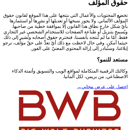
حقوق المؤلِّف
تخضع المحتويات والأعمال التي ننتجها على هذا الموقع لقانون حقوق
المؤلِّف الألماني. ولا يجوز نسخها أو تعديلها أو نشرها أو استثمارها
بأيّ شكل خارج نطاق هذا القانون إلّا بموافقة خطّية من صاحبها.
ويُسمح بتنزيل أو طباعة الصفحات للاستخدام الشخصي غير التجاري
فقط. أمّا ما لم نُنتجه بأنفسنا، فنحترم حقوق أصحابه ونُشير إلى ذلك
حيثما أمكن. وفي حال لاحظت مع ذلك أيّ تعدٍّ على حقّ مؤلِّف، نرجو
إبلاغنا، وسنُبادر إلى إزالة المحتوى المعنيّ على الفور.
مستعد للنمو؟
وكالتك الرقمية المتكاملة لمواقع الويب والتسويق وأتمتة الذكاء
الاصطناعي, من بريمن، لكل ألمانيا.
احصل على عرض مجاني
→