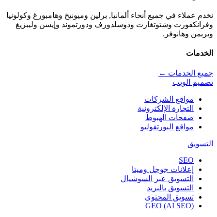
نخدم عملاء في جميع أنحاء ألمانيا, برلين وميونيخ وهامبورغ وكولونيا
وفرانكفورت وشتوتغارت ودوسلدورف ودورتموند وإيسن وليبزيغ
وبريمن وهانوفر.
الخدمات
جميع الخدمات ←
تصميم الويب
مواقع الشركات
التجارة الإلكترونية
صفحات الهبوط
مواقع البورتفوليو
التسويق
SEO
إعلانات جوجل وميتا
التسويق عبر السوشيال
التسويق بالبريد
تسويق المحتوى
GEO (AI SEO)