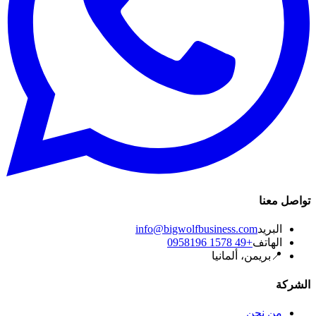
تواصل معنا
البريد
info@bigwolfbusiness.com
الهاتف
+49 1578 0958196
📍
بريمن، ألمانيا
الشركة
من نحن