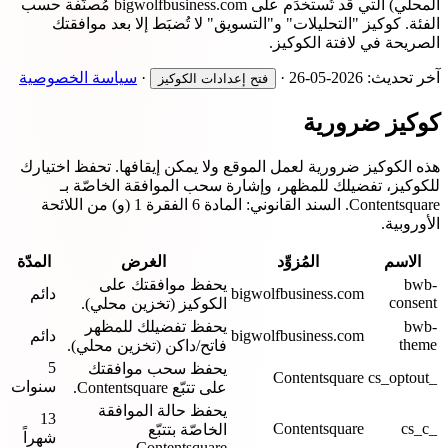
المحلي) التي قد تُستخدَم على bigwolfbusiness.com مُصنَّفة حسب
الفئة. كوكيز "التحليلات" و"التسويق" لا تُضبَط إلا بعد موافقتك
الصريحة في لافتة الكوكيز.
آخر تحديث:
2026-05-26
·
·
سياسة الخصوصية
فتح إعدادات الكوكيز
كوكيز ضرورية
هذه الكوكيز ضرورية لعمل الموقع ولا يمكن إيقافها. تحفظ اختيارك
للكوكيز، تفضيلك للمظهر، وإشارة سحب الموافقة الخاصّة بـ
Contentsquare. السند القانوني: المادة 6 الفقرة 1 (و) من اللائحة
الأوروبية.
الاسم
المُزوِّد
الغرض
المدّة
bwb-
يحفظ موافقتك على
bigwolfbusiness.com
دائم
consent
الكوكيز (تخزين محلي).
bwb-
يحفظ تفضيلك للمظهر
bigwolfbusiness.com
دائم
theme
فاتح/داكن (تخزين محلي).
5
يحفظ سحب موافقتك
Contentsquare
_cs_optout
سنوات
على تتبّع Contentsquare.
يحفظ حالة الموافقة
13
Contentsquare
_cs_c
الخاصّة بتتبّع
شهراً
Contentsquare.