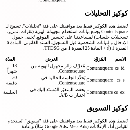
كوكيز التحليلات
تُضبَط هذه الكوكيز فقط بعد موافقتك على فئة "تحليلات". تسمح لـ
Contentsquare بجمع بيانات استخدام مجهولة الهوية (نقرات، تمرير،
تسجيلات جلسات) لمساعدتنا على تحسين الموقع. تُخفى حقول
الإدخال والبيانات الشخصية قبل التسجيل. السند القانوني: المادة 6
الفقرة 1 (أ) + المادة 25 الفقرة 1 من TTDSG.
الاسم
المُزوِّد
الغرض
المدّة
13
مُعرِّف زائر مجهول الهوية من
Contentsquare
_cs_id
Contentsquare.
شهراً
30
يُحدِّد الجلسة الحالية في
Contentsquare
_cs_s
Contentsquare.
دقيقة
يحفظ المتغيّر المُسنَد إليك في
_cs_ex
Contentsquare
الجلسة
اختبارات A/B.
كوكيز التسويق
تُضبَط هذه الكوكيز فقط بعد موافقتك على فئة "تسويق". تُستخدَم
لقياس أداء الإعلانات (Google Ads، Meta Ads مثلاً) وإعادة