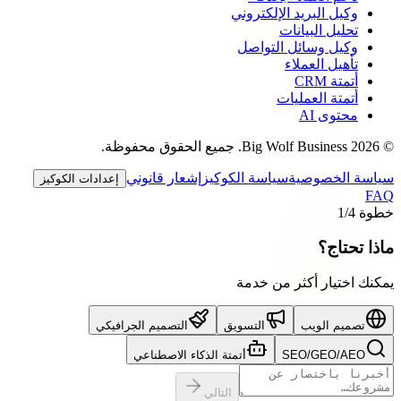
وكيل البريد الإلكتروني
تحليل البيانات
وكيل وسائل التواصل
تأهيل العملاء
أتمتة CRM
أتمتة العمليات
محتوى AI
©
2026
Big Wolf Business.
جميع الحقوق محفوظة.
سياسة الخصوصية
سياسة الكوكيز
إشعار قانوني
إعدادات الكوكيز
FAQ
خطوة
/4
1
ماذا تحتاج؟
يمكنك اختيار أكثر من خدمة
تصميم الويب
التسويق
التصميم الجرافيكي
SEO/GEO/AEO
أتمتة الذكاء الاصطناعي
التالي