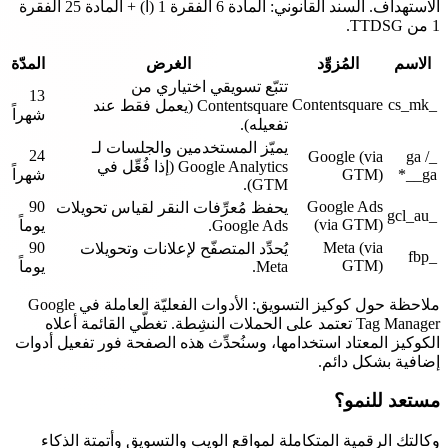
الاستهداف. السند القانوني: المادة 6 الفقرة 1 (أ) + المادة 25 الفقرة
1 من TTDSG.
الاسم
المُزوِّد
الغرض
المدّة
تتبّع تسويقي اختياري من
13
Contentsquare
_cs_mk
Contentsquare (يعمل فقط عند
شهراً
تفعيله).
يميّز المستخدمين والجلسات لـ
24
Google (via
_ga /
Google Analytics (إذا فُعِّل في
_ga_*
GTM)
شهراً
GTM).
90
Google Ads
يحفظ مُعرِّفات النقر لقياس تحويلات
_gcl_au
(via GTM)
Google Ads.
يوماً
90
Meta (via
يُحدِّد المتصفّح لإعلانات وتحويلات
_fbp
GTM)
Meta.
يوماً
ملاحظة حول كوكيز التسويق: الأدوات الفعليّة العاملة في Google
Tag Manager تعتمد على الحملات النشِطة. تغطّي القائمة أعلاه
الكوكيز المعتاد استخدامها، وسنُحدِّث هذه الصفحة فور تفعيل أدوات
إضافية بشكل دائم.
مستعد للنمو؟
وكالتك الرقمية المتكاملة لمواقع الويب والتسويق وأتمتة الذكاء